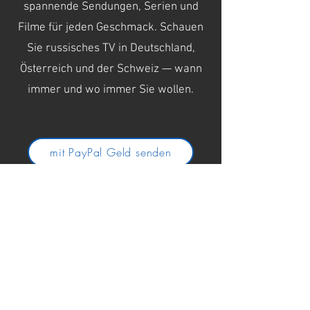
spannende Sendungen, Serien und
Filme für jeden Geschmack. Schauen
Sie russisches TV in Deutschland,
Österreich und der Schweiz — wann
immer und wo immer Sie wollen.
mit PayPal Geld senden
Friedrich-Wilhelm-Str. 140
57074 Siegen
+49 271 303 82 17
info@reisebuero-elster.de
Impressum